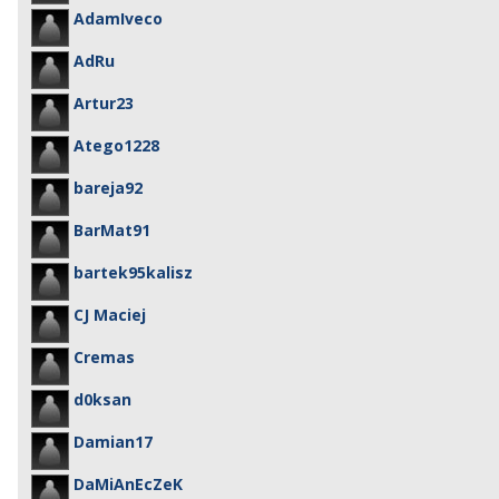
AdamIveco
AdRu
Artur23
Atego1228
bareja92
BarMat91
bartek95kalisz
CJ Maciej
Cremas
d0ksan
Damian17
DaMiAnEcZeK