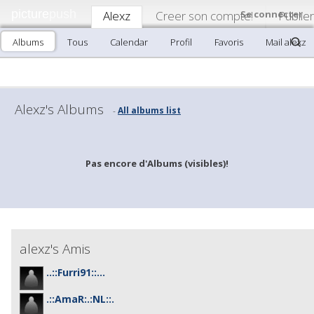
picture
push
Alexz
Creer son compte!
Se connecter
Publier
Albums
Tous
Calendar
Profil
Favoris
Mail alexz
Alexz's Albums
All albums list
-
Pas encore d'Albums (visibles)!
alexz's Amis
..::Furri91::...
.::AmaR:.:NL::.