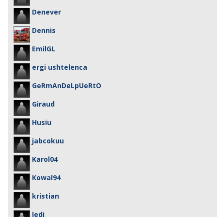
Denever
Dennis
EmilGL
ergi ushtelenca
GeRmAnDeLpUeRtO
Giraud
Husiu
jabcokuu
Karol04
Kowal94
kristian
ledi