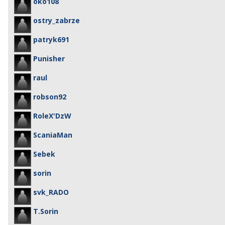
oko108
ostry_zabrze
patryk691
Punisher
raul
robson92
RoleX'DzW
ScaniaMan
Sebek
sorin
svk_RADO
T.Sorin