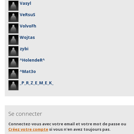
Vasyl
VeRsuS
VolvoFh
Wojtas
zybi
^HolendeR^
^Mat3o
_P_R_Z_E_M_E_K_
Se connecter
Connectez-vous avec votre email et votre mot de passe ou
Créez votre compte
si vous n'en avez toujours pas.